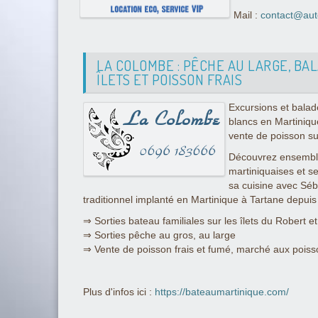
Mail :
contact@aut
LA COLOMBE : PÊCHE AU LARGE, BA
ÎLETS ET POISSON FRAIS
Excursions et balad
blancs en Martiniqu
vente de poisson su
Découvrez ensemble
martiniquaises et se
sa cuisine avec Sé
traditionnel implanté en Martinique à Tartane depuis
⇒ Sorties bateau familiales sur les îlets du Robert e
⇒ Sorties pêche au gros, au large
⇒ Vente de poisson frais et fumé, marché aux poiss
Plus d'infos ici :
https://bateaumartinique.com/