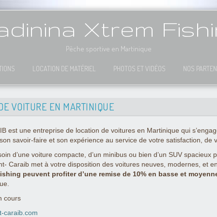
dinina Xtrem Fish
Pêche sportive en Martinique
TIONS
LOCATION DE MATÉRIEL
PHOTOS ET VIDÉOS
NOS PARTEN
DE VOITURE EN MARTINIQUE
t une entreprise de location de voitures en Martinique qui s’engage à
son savoir-faire et son expérience au service de votre satisfaction, de 
in d’une voiture compacte, d’un minibus ou bien d’un SUV spacieux pou
nt- Caraib met à votre disposition des voitures neuves, modernes, et 
ishing peuvent profiter d’une remise de 10% en basse et moyenn
que.
n cours
t-caraib.com