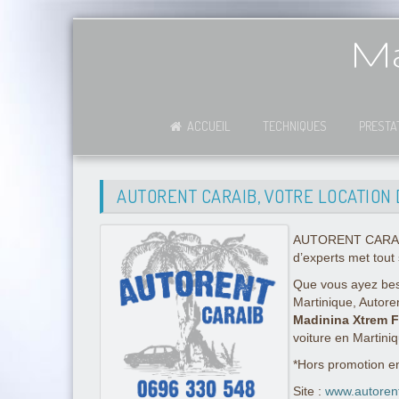
Ma
ACCUEIL
TECHNIQUES
PRESTA
AUTORENT CARAIB, VOTRE LOCATION 
AUTORENT CARAIB es
d’experts met tout 
Que vous ayez beso
Martinique, Autore
Madinina Xtrem F
voiture en Martini
*Hors promotion e
Site :
www.autoren