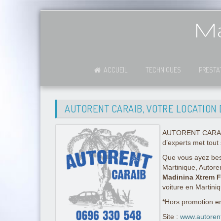
Ma
ACCUEIL
TECHNIQUES
PRESTA
AUTORENT CARAIB, VOTRE LOCATION 
AUTORENT CARAIB es
d’experts met tout 
Que vous ayez beso
Martinique, Autore
Madinina Xtrem F
voiture en Martini
*Hors promotion e
Site :
www.autoren