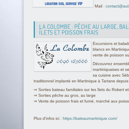
Mail :
contact@aut
LA COLOMBE : PÊCHE AU LARGE, BA
ÎLETS ET POISSON FRAIS
Excursions et balad
blancs en Martiniqu
vente de poisson su
Découvrez ensemble
martiniquaises et se
sa cuisine avec Sé
traditionnel implanté en Martinique à Tartane depuis
⇒ Sorties bateau familiales sur les îlets du Robert e
⇒ Sorties pêche au gros, au large
⇒ Vente de poisson frais et fumé, marché aux poiss
Plus d'infos ici :
https://bateaumartinique.com/