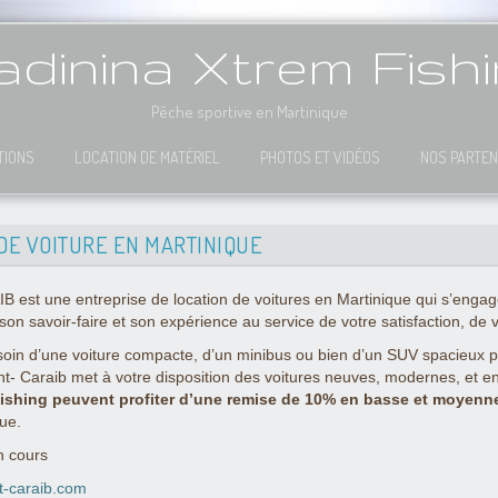
dinina Xtrem Fish
Pêche sportive en Martinique
TIONS
LOCATION DE MATÉRIEL
PHOTOS ET VIDÉOS
NOS PARTEN
DE VOITURE EN MARTINIQUE
t une entreprise de location de voitures en Martinique qui s’engage à
son savoir-faire et son expérience au service de votre satisfaction, de 
in d’une voiture compacte, d’un minibus ou bien d’un SUV spacieux pou
nt- Caraib met à votre disposition des voitures neuves, modernes, et 
ishing peuvent profiter d’une remise de 10% en basse et moyenn
que.
n cours
t-caraib.com