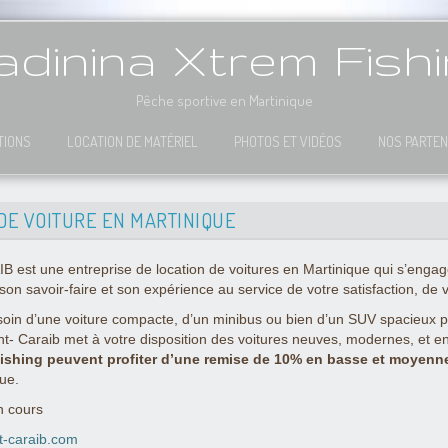
dinina Xtrem Fish
Pêche sportive en Martinique
TIONS
LOCATION DE MATÉRIEL
PHOTOS ET VIDÉOS
NOS PARTEN
DE VOITURE EN MARTINIQUE
t une entreprise de location de voitures en Martinique qui s’engage à
son savoir-faire et son expérience au service de votre satisfaction, de 
in d’une voiture compacte, d’un minibus ou bien d’un SUV spacieux pou
nt- Caraib met à votre disposition des voitures neuves, modernes, et 
ishing peuvent profiter d’une remise de 10% en basse et moyenn
que.
n cours
t-caraib.com