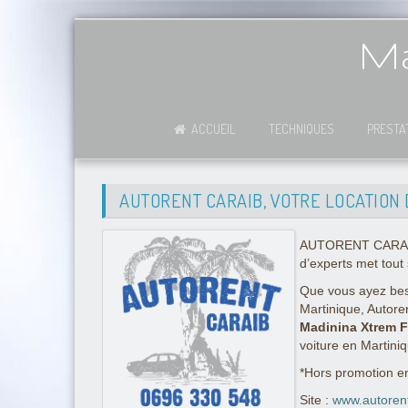
Ma
ACCUEIL
TECHNIQUES
PRESTA
AUTORENT CARAIB, VOTRE LOCATION 
AUTORENT CARAIB es
d’experts met tout 
Que vous ayez beso
Martinique, Autore
Madinina Xtrem F
voiture en Martini
*Hors promotion e
Site :
www.autoren