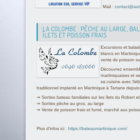
Mail :
contact@aut
LA COLOMBE : PÊCHE AU LARGE, BA
ÎLETS ET POISSON FRAIS
Excursions et balad
blancs en Martiniqu
vente de poisson su
Découvrez ensemble
martiniquaises et se
sa cuisine avec Sé
traditionnel implanté en Martinique à Tartane depuis
⇒ Sorties bateau familiales sur les îlets du Robert e
⇒ Sorties pêche au gros, au large
⇒ Vente de poisson frais et fumé, marché aux poiss
Plus d'infos ici :
https://bateaumartinique.com/